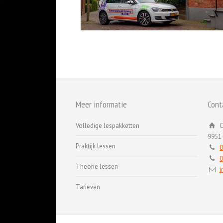
Meer informatie
Cont
Volledige lespakketten
C
9951
Praktijk lessen
0
0
Theorie lessen
i
Tarieven