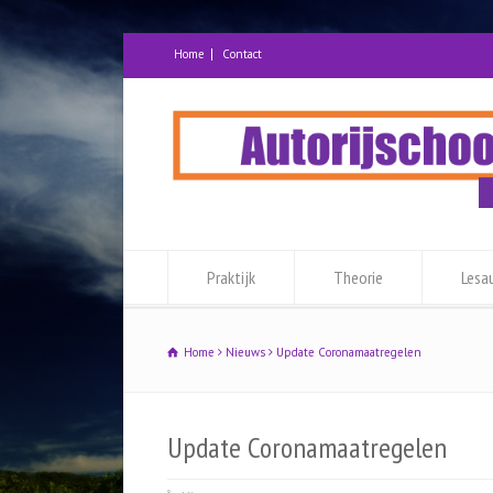
Home
Contact
Praktijk
Theorie
Lesa
Home
Nieuws
Update Coronamaatregelen
Update Coronamaatregelen