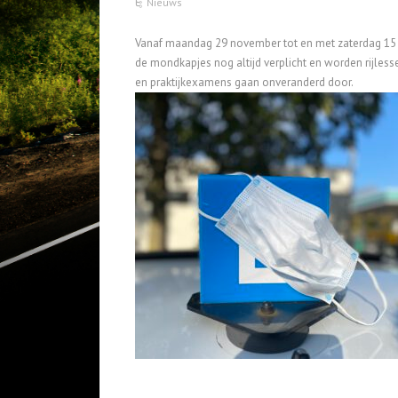
Nieuws
Vanaf maandag 29 november tot en met zaterdag 15 jan
de mondkapjes nog altijd verplicht en worden rijlesse
en praktijkexamens gaan onveranderd door.