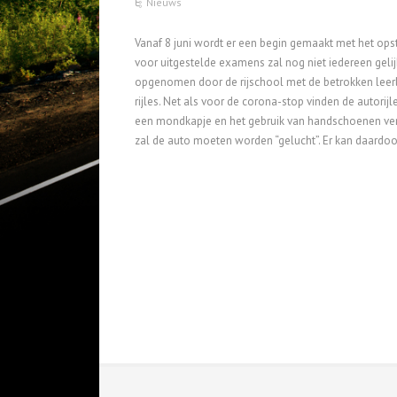
Nieuws
Vanaf 8 juni wordt er een begin gemaakt met het opst
voor uitgestelde examens zal nog niet iedereen gelij
opgenomen door de rijschool met de betrokken leerl
rijles. Net als voor de corona-stop vinden de autori
een mondkapje en het gebruik van handschoenen verpli
zal de auto moeten worden “gelucht”. Er kan daardoo