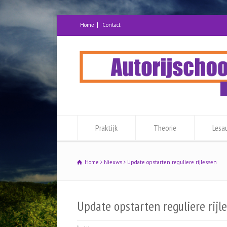
Home
Contact
Praktijk
Theorie
Lesa
Home
Nieuws
Update opstarten reguliere rijlessen
Update opstarten reguliere rijl