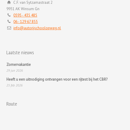
C.F. van Sytzamastraat 2
9951 AK Winsum Gn
0595 - 435 485
06 - 129 67 855
info@autorijschoolopweg.nl
Laatste nieuws
Zomervakantie
29 jun 2026
Heeft u een uitnodiging ontvangen voor een rijtest bij het CBR?
25 feb 2026
Route