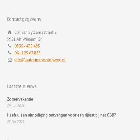
Contactgegevens
C.F. van Sytzamastraat 2
9951 AK Winsum Gn
0595 - 435 485
06 - 129 67 855
info@autorijschoolopweg.nl
Laatste nieuws
Zomervakantie
29 jun 2026
Heeft u een uitnodiging ontvangen voor een rijtest bij het CBR?
25 feb 2026